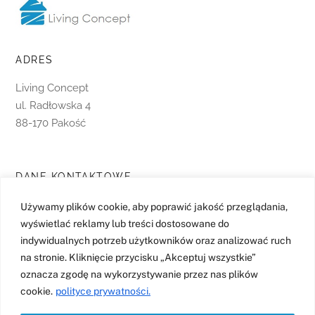
ADRES
Living Concept
ul. Radłowska 4
88-170 Pakość
DANE KONTAKTOWE
e-mail:
cs@livingconcept.com.pl
Używamy plików cookie, aby poprawić jakość przeglądania,
tel.
(+48) 690 43 44 22
wyświetlać reklamy lub treści dostosowane do
indywidualnych potrzeb użytkowników oraz analizować ruch
na stronie. Kliknięcie przycisku „Akceptuj wszystkie”
oznacza zgodę na wykorzystywanie przez nas plików
OBSERWUJ NAS
cookie.
polityce prywatności.